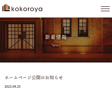
コ
ン
テ
ン
新着情報
ツ
News
へ
ス
キ
ッ
プ
ホームページ公開のお知らせ
2023.04.25