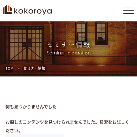
コ
ン
テ
セミナー情報
ン
ツ
Seminar Infomation
へ
ス
TOP
セミナー情報
キ
ッ
プ
何も見つかりませんでした
お探しのコンテンツを見つけられませんでした。検索をお試しく
ださい。