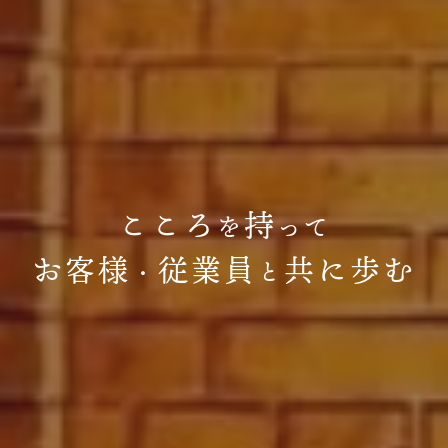
こ
こ
ろ
持
を
っ
て
お
客
様
従
業
員
共
に
歩
む
・
と