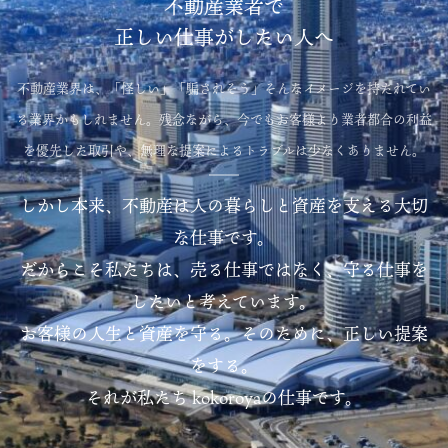
不動産業者で
正しい仕事がしたい人へ
不動産業界は、「怪しい」「騙されそう」そんなイメージを持たれてい
る業界かもしれません。残念ながら、今でもお客様より業者都合の利益
を優先した取引や、無理な提案によるトラブルは少なくありません。
しかし本来、不動産は人の暮らしと資産を支える大切
な仕事です。
だからこそ私たちは、売る仕事ではなく、守る仕事を
したいと考えています。
お客様の人生と資産を守る。そのために、正しい提案
をする。
それが私たち kokoroyaの仕事です。