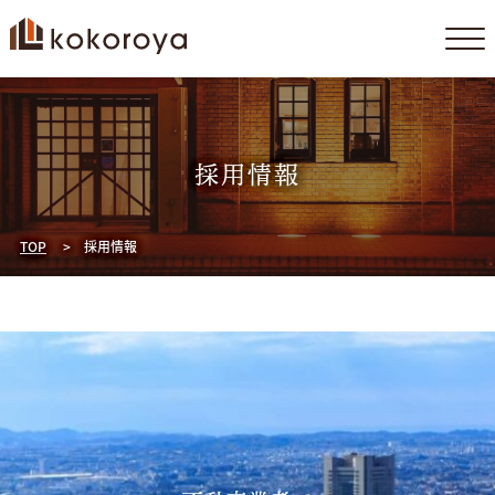
コ
ン
テ
ン
採用情報
ツ
へ
ス
TOP
採用情報
キ
ッ
プ