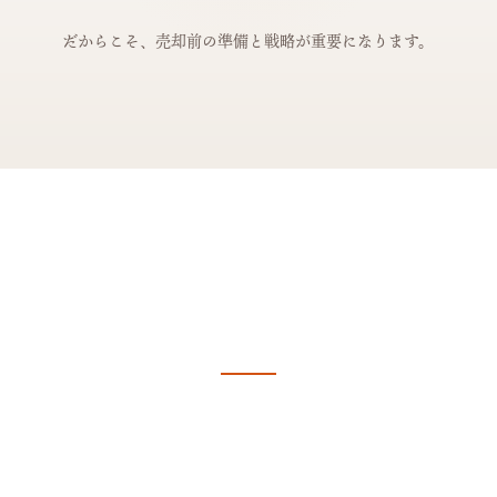
だからこそ、売却前の準備と戦略が重要になります。
不動産売却のご相談は、kokoroya株式会
社へ
kokoroya株式会社では、首都圏はもちろん、名古
屋・大阪など全国主要エリアでの売却・仲介実績