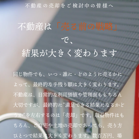
不動産の売却をご検討中の皆様へ
不動産は
「売る前の戦略」
で、
結果が大きく変わります
同じ物件でも、いつ・誰に・どのように売るかに
よって、最終的な手残り額は大きく変わります。
不動産は、日常的な利用価値や管理面ももちろん
大切ですが、最終的に”満足できる結果になるかど
うか”を左右するのは「売却」です。収益物件はも
ちろん、ご自宅や土地の売却であっても、売り方
ひとつで結果は大きく変わります。数百万円、場