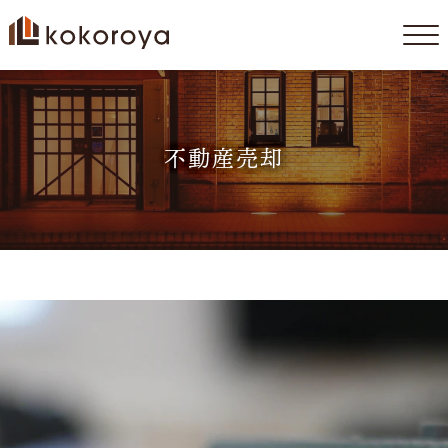
コ
ン
テ
ン
不動産売却
ツ
へ
ス
キ
ッ
プ