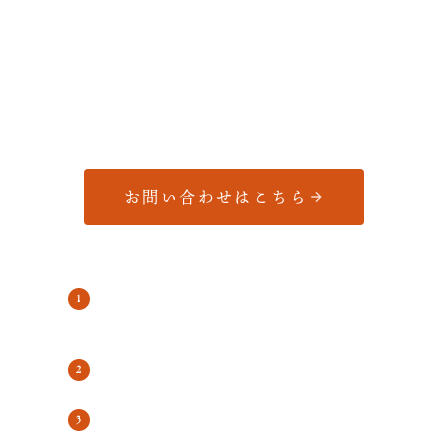
も多数ございます。
これまで培ってきた豊富なネットワークと経験を
活かし、売主様にとって最適な売却戦略をご提案
いたします。
お問い合わせはこちら
そもそも売却すべき物件かどうかの
判断
最適な売却タイミングの分析
価格最大化のための売却戦略の立案