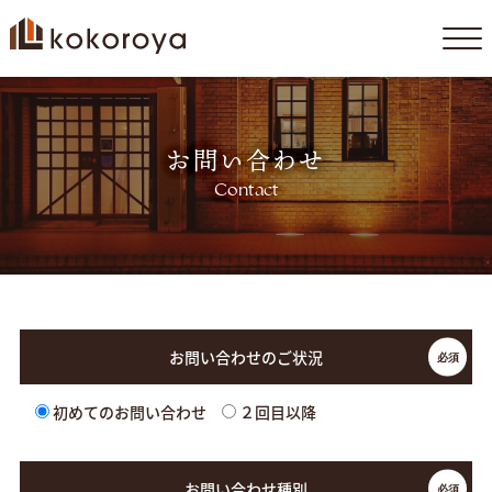
コ
ン
テ
お問い合わせ
ン
ツ
Contact
へ
ス
キ
ッ
プ
お問い合わせのご状況
初めてのお問い合わせ
２回目以降
お問い合わせ種別