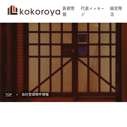
新着情
代表メッセー
経営理
報
ジ
念
コ
ン
テ
ン
ツ
へ
ス
キ
ッ
プ
TOP
自社管理物件情報