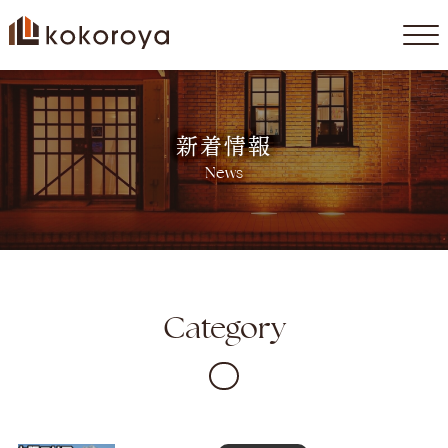
コ
ン
テ
新着情報
ン
ツ
News
へ
ス
キ
ッ
プ
Category