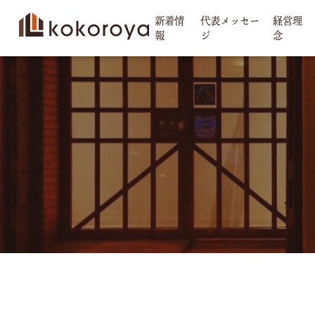
新着情
代表メッセー
経営理
報
ジ
念
コ
ン
テ
ン
ツ
へ
ス
キ
ッ
プ